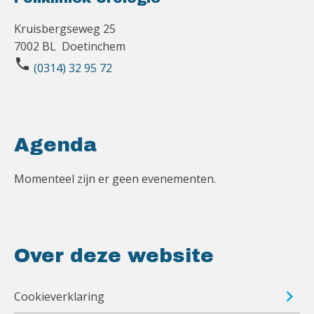
Kruisbergseweg 25
7002 BL Doetinchem
phone
(0314) 32 95 72
Agenda
Momenteel zijn er geen evenementen.
Over deze website
Cookieverklaring