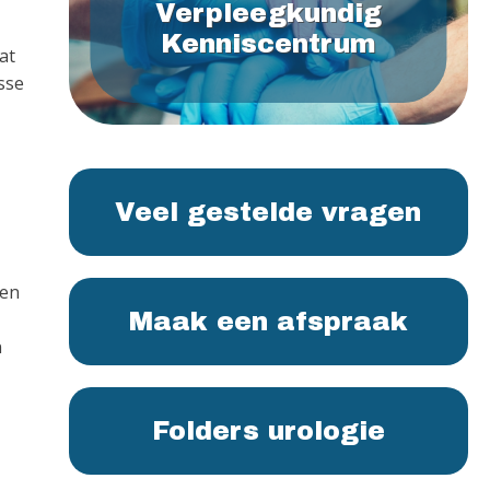
Verpleegkundig
Kenniscentrum
at
sse
Veel gestelde vragen
nen
Maak een afspraak
n
Folders urologie