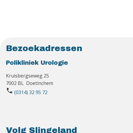
Bezoekadressen
Polikliniek Urologie
Kruisbergseweg 25
7002 BL Doetinchem
phone
(0314) 32 95 72
Volg Slingeland