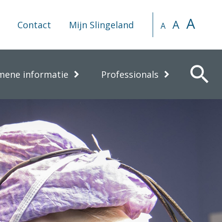
A
A
Contact
Mijn Slingeland
A
search
mene informatie
Professionals