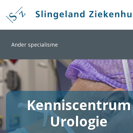
Overslaan
en
naar
de
inhoud
gaan
Ander specialisme
Kenniscentrum
Urologie