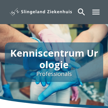
Overslaan
en
search
menu
naar
de
inhoud
gaan
Kenniscentrum Ur
ologie
Professionals