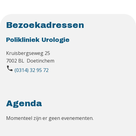
Bezoekadressen
Polikliniek Urologie
Kruisbergseweg 25
7002 BL Doetinchem
phone
(0314) 32 95 72
Agenda
Momenteel zijn er geen evenementen.