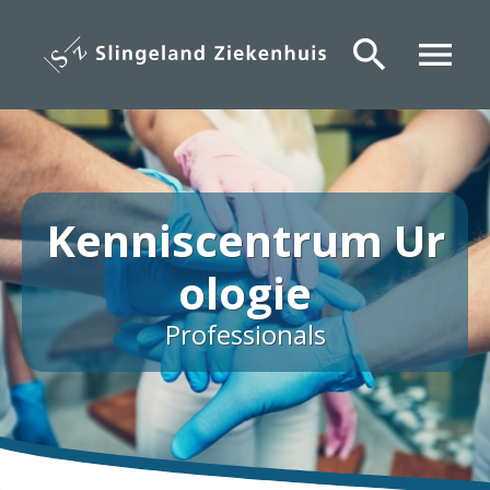
Overslaan
en
search
menu
naar
de
inhoud
gaan
Kenniscentrum Ur
ologie
Professionals