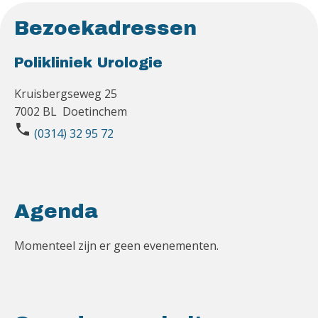
Bezoekadressen
Polikliniek Urologie
Kruisbergseweg 25
7002 BL Doetinchem
phone
(0314) 32 95 72
Agenda
Momenteel zijn er geen evenementen.