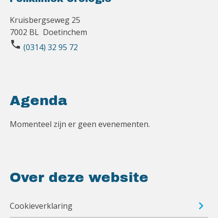
Kruisbergseweg 25
7002 BL Doetinchem
phone
(0314) 32 95 72
Agenda
Momenteel zijn er geen evenementen.
Over deze website
Cookieverklaring