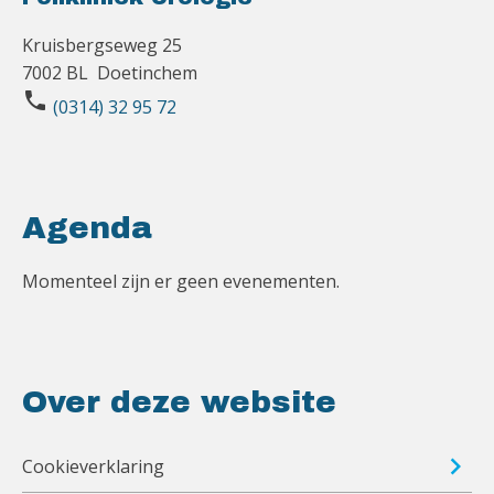
Kruisbergseweg 25
7002 BL Doetinchem
phone
(0314) 32 95 72
Agenda
Momenteel zijn er geen evenementen.
Over deze website
Cookieverklaring