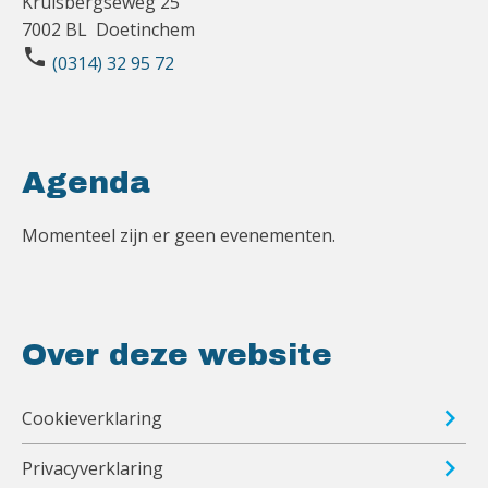
Kruisbergseweg 25
7002 BL Doetinchem
phone
(0314) 32 95 72
Agenda
Momenteel zijn er geen evenementen.
Over deze website
Cookieverklaring
Privacyverklaring