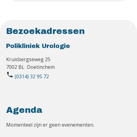
Bezoekadressen
Polikliniek Urologie
Kruisbergseweg 25
7002 BL Doetinchem
phone
(0314) 32 95 72
Agenda
Momenteel zijn er geen evenementen.