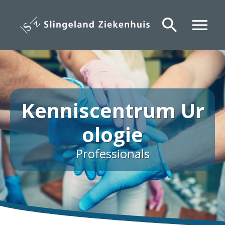
Overslaan
en
search
menu
naar
de
inhoud
gaan
Kenniscentrum Ur
ologie
Professionals