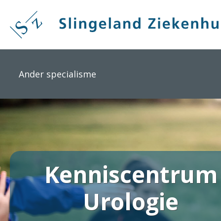
Overslaan
en
naar
de
inhoud
gaan
Ander specialisme
Kenniscentrum
Urologie