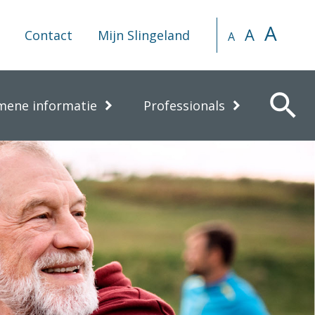
A
A
Contact
Mijn Slingeland
A
search
mene informatie
Professionals