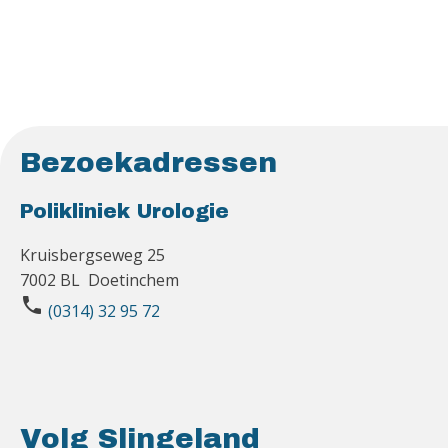
Bezoekadressen
Polikliniek Urologie
Kruisbergseweg 25
7002 BL Doetinchem
phone
(0314) 32 95 72
Volg Slingeland