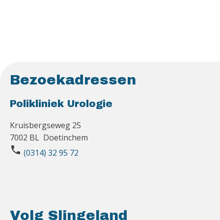
Bezoekadressen
Polikliniek Urologie
Kruisbergseweg 25
7002 BL Doetinchem
phone
(0314) 32 95 72
Volg Slingeland