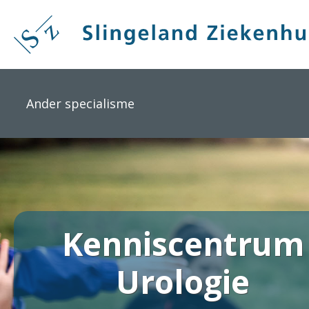
Overslaan
en
naar
de
inhoud
gaan
Ander specialisme
Kenniscentrum
Urologie