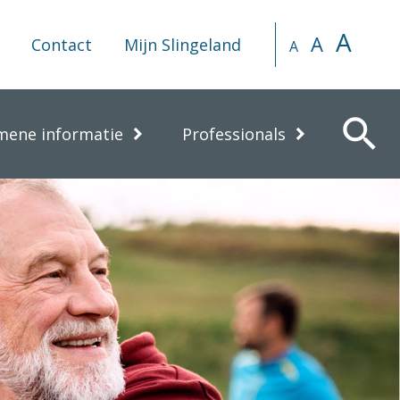
A
A
Contact
Mijn Slingeland
A
search
mene informatie
Professionals