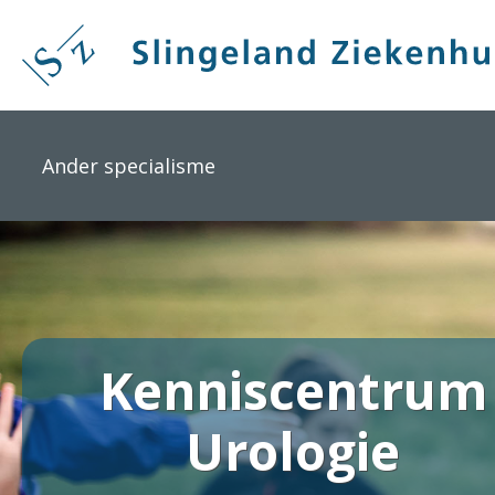
Overslaan
en
naar
de
inhoud
gaan
Ander specialisme
Kenniscentrum
Urologie