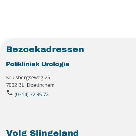
Bezoekadressen
Polikliniek Urologie
Kruisbergseweg 25
7002 BL Doetinchem
phone
(0314) 32 95 72
Volg Slingeland