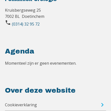
Kruisbergseweg 25
7002 BL Doetinchem
phone
(0314) 32 95 72
Agenda
Momenteel zijn er geen evenementen.
Over deze website
Cookieverklaring