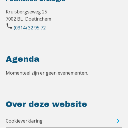
Kruisbergseweg 25
7002 BL Doetinchem
phone
(0314) 32 95 72
Agenda
Momenteel zijn er geen evenementen.
Over deze website
Cookieverklaring