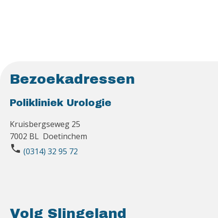
Bezoekadressen
Polikliniek Urologie
Kruisbergseweg 25
7002 BL Doetinchem
phone
(0314) 32 95 72
Volg Slingeland