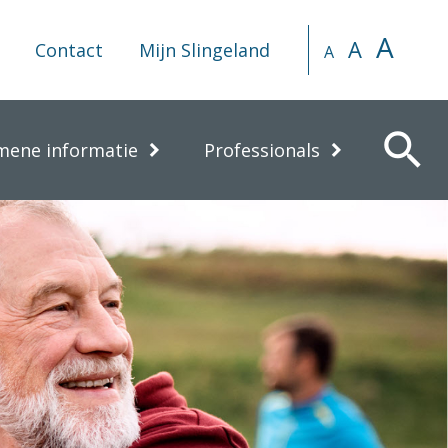
A
A
Contact
Mijn Slingeland
A
search
mene informatie
Professionals