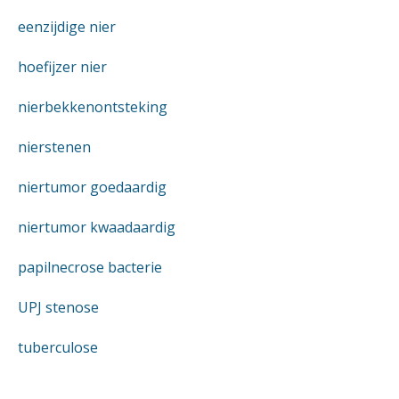
eenzijdige nier
hoefijzer nier
nierbekkenontsteking
nierstenen
niertumor goedaardig
niertumor kwaadaardig
papilnecrose bacterie
UPJ stenose
tuberculose