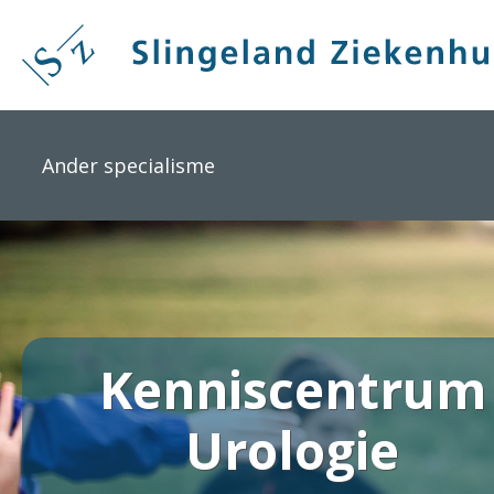
Overslaan
en
naar
de
inhoud
gaan
Ander specialisme
Kenniscentrum
Urologie