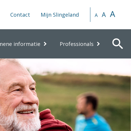
A
A
Contact
Mijn Slingeland
A
search
mene informatie
Professionals