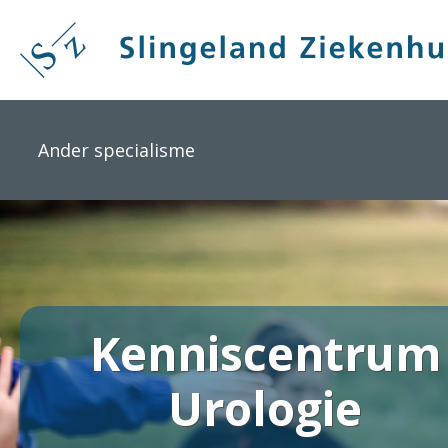
Overslaan
en
naar
de
inhoud
gaan
Ander specialisme
Kenniscentrum
Urologie