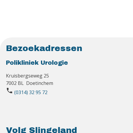
Bezoekadressen
Polikliniek Urologie
Kruisbergseweg 25
7002 BL Doetinchem
phone
(0314) 32 95 72
Volg Slingeland