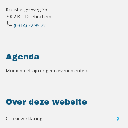
Kruisbergseweg 25
7002 BL Doetinchem
phone
(0314) 32 95 72
Agenda
Momenteel zijn er geen evenementen.
Over deze website
Cookieverklaring