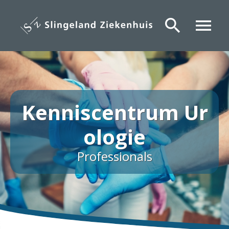
Overslaan
en
search
menu
naar
de
inhoud
gaan
Kenniscentrum Ur
ologie
Professionals