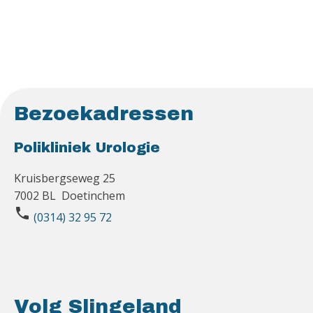
Bezoekadressen
Polikliniek Urologie
Kruisbergseweg 25
7002 BL Doetinchem
phone
(0314) 32 95 72
Volg Slingeland