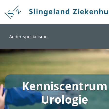
Overslaan
en
naar
de
inhoud
gaan
Ander specialisme
Kenniscentrum
Urologie