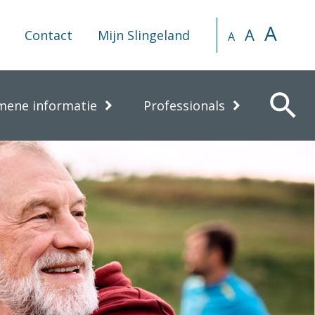
A
A
Contact
Mijn Slingeland
A
search
mene informatie
Professionals