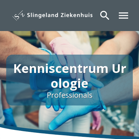
Overslaan
en
search
menu
naar
de
inhoud
gaan
Kenniscentrum Ur
ologie
Professionals