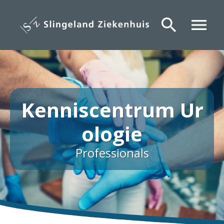
Overslaan
en
search
menu
naar
de
inhoud
gaan
Kenniscentrum Ur
ologie
Professionals