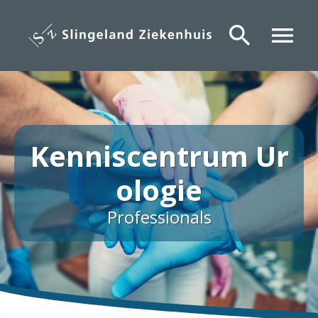
Overslaan
en
search
menu
naar
de
inhoud
gaan
Kenniscentrum Ur
ologie
Professionals