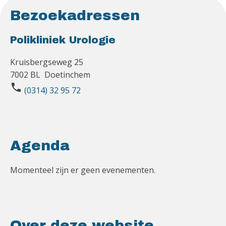
Bezoekadressen
Polikliniek Urologie
Kruisbergseweg 25
7002 BL Doetinchem
phone
(0314) 32 95 72
Agenda
Momenteel zijn er geen evenementen.
Over deze website