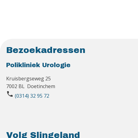
Bezoekadressen
Polikliniek Urologie
Kruisbergseweg 25
7002 BL Doetinchem
phone
(0314) 32 95 72
Volg Slingeland