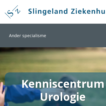
Overslaan
en
naar
de
inhoud
gaan
Ander specialisme
Kenniscentrum
Urologie