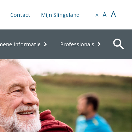
A
A
Contact
Mijn Slingeland
A
search
mene informatie
Professionals