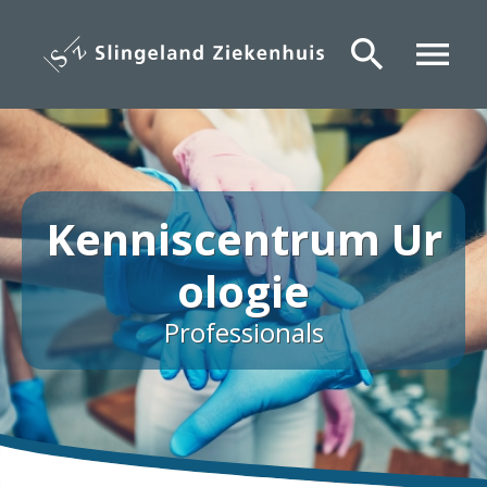
Overslaan
en
search
menu
naar
de
inhoud
gaan
Kenniscentrum Ur
ologie
Professionals