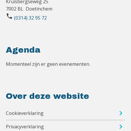
Kruisbergseweg 25
7002 BL Doetinchem
phone
(0314) 32 95 72
Agenda
Momenteel zijn er geen evenementen.
Over deze website
Cookieverklaring
Privacyverklaring