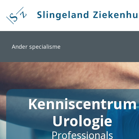
Overslaan
en
naar
de
inhoud
gaan
Ander specialisme
Kenniscentrum
Urologie
Professionals