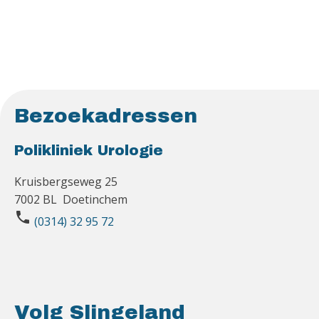
Bezoekadressen
Polikliniek Urologie
Kruisbergseweg 25
7002 BL Doetinchem
phone
(0314) 32 95 72
Volg Slingeland