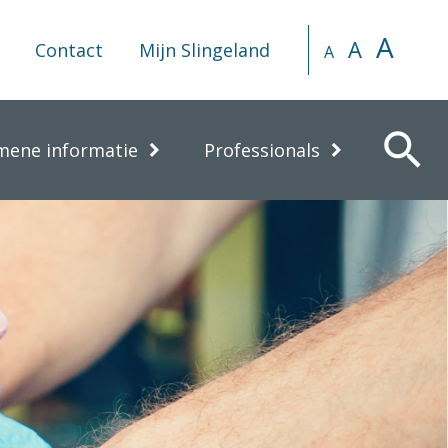
A
A
Contact
Mijn Slingeland
A
search
mene informatie
Professionals