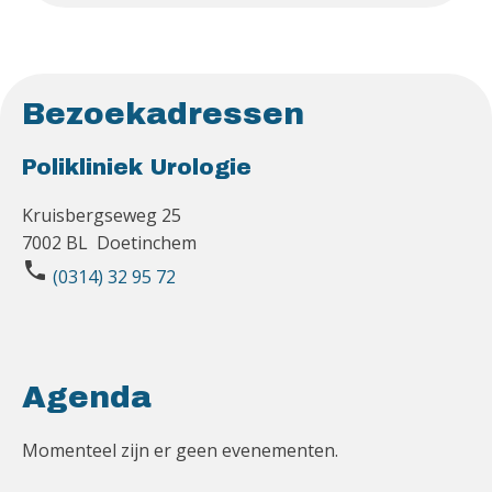
Bezoekadressen
Polikliniek Urologie
Kruisbergseweg 25
7002 BL Doetinchem
phone
(0314) 32 95 72
Agenda
Momenteel zijn er geen evenementen.