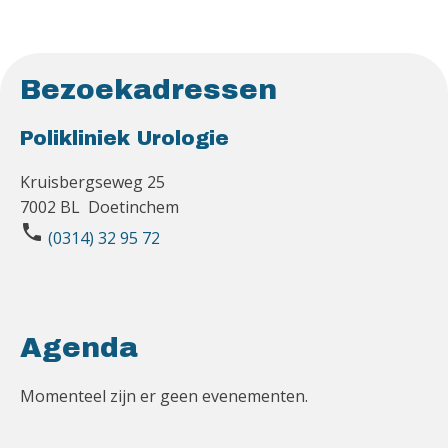
Bezoekadressen
Polikliniek Urologie
Kruisbergseweg 25
7002 BL Doetinchem
phone
(0314) 32 95 72
Agenda
Momenteel zijn er geen evenementen.