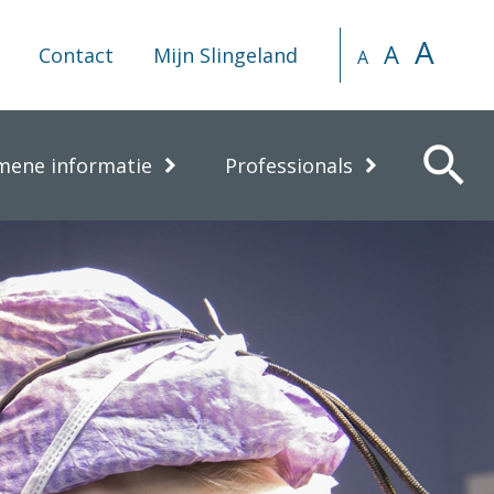
A
A
Contact
Mijn Slingeland
A
search
mene informatie
Professionals