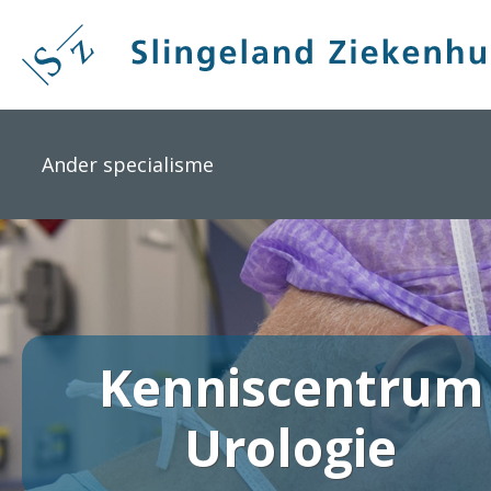
Overslaan
en
naar
de
inhoud
gaan
Ander specialisme
Kenniscentrum
Urologie