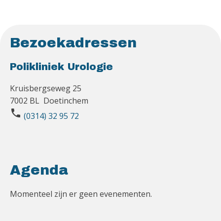
Bezoekadressen
Polikliniek Urologie
Kruisbergseweg 25
7002 BL Doetinchem
phone
(0314) 32 95 72
Agenda
Momenteel zijn er geen evenementen.